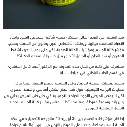
تعد السمنة في العصر الحالي مشكلة صحية شائعة تستدعي القلق واتخاذ
الإجراء المناسب حيالها، ويختلف الأشخاص الذين يعانون من السمنة بحسب
مؤشر كتلة الجسم ومؤشرات الحالة الصحية، لكن متى يجب اللجوء لشفط
الدهون أو شد البطن أو الحلول الأخرى مثل كبسولة المعدة الذكية؟!
سنتعرف على ذلك من خلال هذه المدونة مع الدكتور أمجد كامل استشاري
في قسم الطب الباطني في عيادات سابا.
تقسم عمليات السمنة لنوعين وهي التكميم وتغيير المسار، بينما تتركز
عمليات الجراحة التجميلية حول شد البطن بشكل أساسي وشفط الدهون،
لكن لا يمكن للمرضى اللجوء للجراحة التجميلية في حال كان المريض يعاني من
وزن زائد وسمنة مفرطة، ويعتمد الأطباء قياس مؤشر كتلة الجسم لتحديد
الحلول المناسبة للمريض.
إذا كان مؤشر كتلة الجسم بين 35 أو يزيد 40 فالجراحة التجميلية في هذه
الحالة ليست ممكنة، ويجب على المريض النزول في الوزن أولاً باتباع جراحة