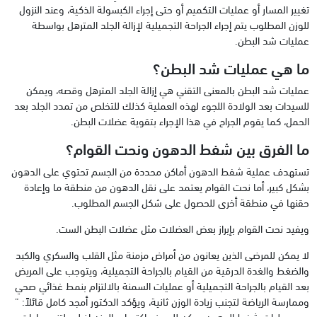
تغيير المسار أو عمليات التكميم أو حتى إجراء الكبسولة الذكية، وعند النزول
للوزن المطلوب يتم إجراء الجراحة التجميلية لإزالة الجلد المترهل بواسطة
عمليات شد البطن.
ما هي عمليات شد البطن؟
عمليات شد البطن بالمعنى التقني هي إزالة الجلد المترهل وقصه، ويمكن
للسيدات بعد الولادة اللجوء لهذه العملية كذلك للتخلص من تمدد الجلد بعد
الحمل، كما يقوم الجراح في هذا الإجراء بتقوية عضلات البطن.
ما الفرق بين شفط الدهون ونحت القوام؟
تستهدف عملية شفط الدهون أماكن محددة من الجسم تحتوي على الدهون
بشكل كبير، أما نحت القوام يعتمد على نقل الدهون من منطقة ما وإعادة
حقنها في منطقة أخرى للحصول على شكل الجسم المطلوب.
ويفيد نحت القوام بإبراز بعض العضلات مثل عضلات البطن الست.
لا يمكن للمرضى الذين يعانون من أمراض مزمنة مثل القلب والسكري والكبد
والضغط والغدة الدرقية من القيام بالجراحة التجميلية، ويتوجب على المريض
بعد القيام بالجراحة التجميلية أو عمليات السمنة بالالتزام بنمط غذائي صحي
وممارسة الرياضة لتجنب زيادة الوزن ثانية، ويؤكد الدكتور أمجد كامل قائلاً: ”
بعد عمليات شفط الدهون يمكن للمريض اكتساب الوزن إذ لم يلتزم بعادات