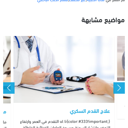
مواضيع مشابهة
ة
علاج القدم السكري
ما 
ul li{color:#333!important;} التقدم في العمر وارتفاع
ما ه
التحضر وانتشار السمنة ورسوخ العادات الغذائية الخاطئة،
الخبي