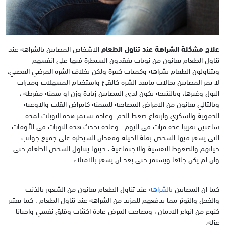
علاج مشكلة الشراهة عند تناول الطعام
الاشخاص المصابين بالشراهه عند
تناول الطعام يعانون من نوبات يفقدون السيطرة فيها على انفسهم
ويتناولون الطعام بشراهة وكميات كبيرة ولكن بخلاف الشره المرضي العصبي،
لا يمر المصابين بحالات مابعد الشره كالقئ واستخدام المسهلات ومدرات
البول وغيرها، وبالنتيجة يكون لدى المصابين زيادة وزن او سمنة مفرطة ،
وبالتالي يعانون من الامراض المصاحبة للسمنة كامراض القلب والاوعية
الدموية والسكري وارتفاع ضغط الدم. وعادة تستمر هذه النوبات لمدة
ساعتين تقريبا عدة مرات في اليوم . وعادة تحدث هذه النوبات في الأوقات
التي يشعر فيها الشخص بقلة الحيله وفقدان السيطرة على جميع جوانب
حياتهم والضغوط النفسية والاجتماعية ، حينها يتناول الشخص الطعام حتى
وان لم يكن جائعا ويستمر حتى بعد ان يشعر بالامتلاء.
كما ان المصابين
بالشراهه
عند تناول الطعام يعانون من الشعور بالذنب
والخجل والتوتر مما يدفعهم للمزيد من الشراهه عند تناول الطعام . كما يعتبر
كنوع من انواع الادمان ، ويصاحب المرض عادة اكتئاب وقلق نفسي واحيانا
عزلة.