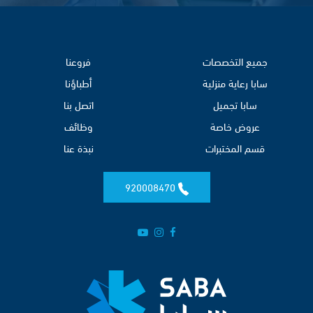
جميع التخصصات
فروعنا
سابا رعاية منزلية
أطباؤنا
سابا تجميل
اتصل بنا
عروض خاصة
وظائف
قسم المختبرات
نبذة عنا
920008470