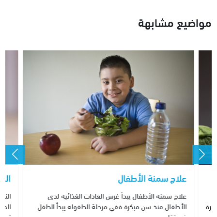
مواضيع مشابهة
علاج سمنة الأطفال
النح
ض
علاج سمنة الأطفال يبدأ غرس العادات الغذائيه لدى
النح
طرة
الأطفال منذ سن مبكرة ففي مرحلة الطفوله يبدأ الطفل
المف
في تقليد و…
تسبب