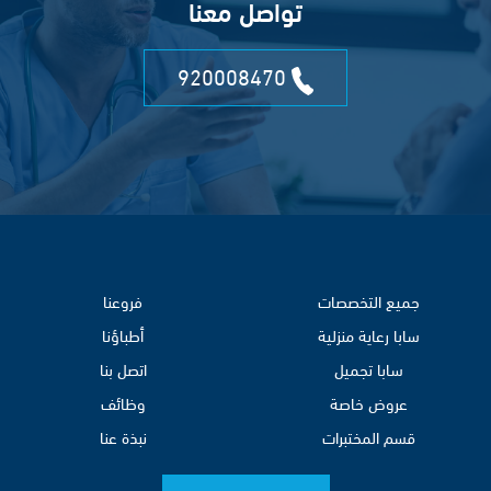
تواصل معنا
920008470
جميع التخصصات
فروعنا
سابا رعاية منزلية
أطباؤنا
سابا تجميل
اتصل بنا
عروض خاصة
وظائف
قسم المختبرات
نبذة عنا