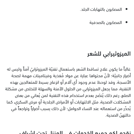
المصابون بالتهابات الجلد.
المصابون بالصدفية
الميزوثيرابي للشعر
غالباً ما يكون علاج تساقط الشعر باستعمال تقنيّة الميزوثرابيّ آمناً وليس له
أضرار جانبيّة؛ لأنّ محتواها عبارة عن مواد مُغذية وفيتامينات مهمة لصحة
الأنسجة، وقد لوحظ عدم وجود أي آلام أو انزعاج بسيط للمتعالجين بهذه
التقنية، مما يجعل الميزوثرابي من الحلول الآمنة والسهلة للتخلص من مشكلة
الصلع، رغم ذلك يُنصَح بعدم استخدام هذه التقنية لمن يُعاني من بعض
المشكلات الصحية، مثل الالتهابات أو الأمراض الجلدية أو مرض السكري، كما
يُحذّر من استعماله عند النساء الحوامل؛ لأن ذلك يسبب أضراراً وتراجعاً في
حالتهنّ الصحية.
نقدم لكم جميع الخدمات في المنزل تحت إشراف