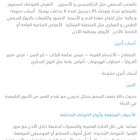
بالعصب السمعي مثل الجاراميسين و الأسبرين .
التعرض للضوضاء (مسموح
بالمصانع شدة ضوضاء 85 ديسيبل لمدة 8 ساعات يوميا).
أسباب دموية/
وعائية: مثل ارتفاع ضغط الدم و الأنيميا.
الضمور والتليفات بالجهاز السمعي
الطرفي و المركزي مثل المتصلبة المتناثرة.
الأمراض المناعية العامة أو
الخاصة بالأذن.
الأورام بمنطقة الأذن.
أسباب أخرى:
الصملاخ – الأجسام الغريبة — تيبس عظمة الركاب – كبر السن – مرض منيير
(الدوار) – اضطراب الهرمونات -أمراض عامة مثل البول السكري.
أسباب أخرى متنوعة:
السن:
حدوث حالة ضعف السمع بشكل تدريجي مع تقدم العمر، من الأمور الطبيعية
في الحياة
الأصوات المرتفعة وأنواع الضوضاء المختلفة :
تساعد علي خلل الخلايا العصبية والشعيرات الدقيقة داخل الأذن مع مرور
العمر).
الضوضاء الشديدة: (مثل أصوات المصانع أو الموسيقي المرتفعة،
صوت محرك الموتوسيكل أو أصوات الأسلحة النارية وتفاعلها مع الأذن لفترة