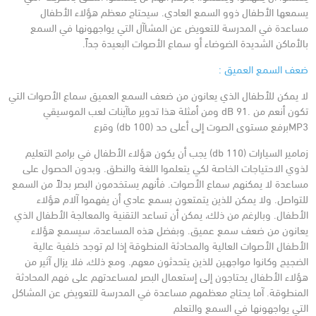
يسمعها الأطفال ذوو السمع العادي. سيحتاج معظم هؤلاء الأطفال
مساعدة في المدرسة للتعويض عن المشاآل التي يواجهونها في السمع
بالأماكن الشديدة الضوضاء أو سماع الأصوات البعيدة جداً.
ضعف السمع العميق :
لا يمكن للأطفال الذي يعانون من ضعف السمع العميق سماع الأصوات التي
تكون أنعم من .dB 91 ومن أمثلة هذا تدوير ماآينات لعب الموسيقي
MP3برفع مستوى الصوت إلى أعلى حد (db 100) وقرع
زمامير السيارات (db 110)
يجب أن يكون هؤلاء الأطفال في برامج التعليم
لذوي الاحتياجات الخاصة لكي يتعلموا اللغة والنطق. وبدون الحصول على
مساعدة لا يمكنهم سماع الأصوات. فأنهم يستخدمون البصر بدلاً من السمع
للتواصل. ولا يمكن للذين يتمتعون بسمع عادي أن يفهموا آلام هؤلاء
الأطفال.
وبالرغم من ذلك، يمكن أن تساعد التقنية والمعالجة الأطفال الذي
يعانون من ضعف سمع عميق. وبفضل هذه المساعدة، سيسمع هؤلاء
الأطفال الأصوات العالية والمحادثة المنطوقة إذا لم توجد خلفية عالية
الضجيج وكانوا مواجهين للذين يتحدثون معهم. ومع ذلك، فلا يزال آثير من
هؤلاء الأطفال يحتاجون إلى إستعمال البصر لمساعدتهم على فهم المحادثة
المنطوقة. آما يحتاج معظمهم مساعدة في المدرسة للتعويض عن المشاكل
التي يواجهونها في السمع والتعلم