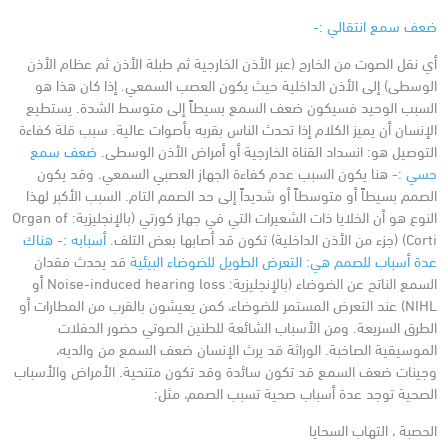
ضعف سمع انتقالي :-
أي نقل الصوت من الخارج (عبر الأذن الخارجية ثم طبلة الأذن ثم عظام الأذن
الوسطى) إلى الأذن الداخلية حيث يكون العصب السمعي. إذا كان هذا هو
السبب الوحيد فسيكون ضعف السمع بسيطاً إلى متوسط الشدة. يستطيع
الإنسان أن يميز الكلام إذا تحدث الناس بقربه بأصوات عالية. سبب قلة كفاءة
التوصيل هو: انسداد القناة الخارجية أو أمراض الأذن الوسطى.
ضعف سمع
حسي :-
هنا يكون السبب عدم كفاءة الجهاز العصبي السمعي. وقد يكون
الصمم بسيطاً أو متوسطاً أو شديداً إلى حد الصمم التام. السبب الأكبر لهذا
النوع هو أن الخلايا ذات الشعيرات التي في جهاز كورتي (بالإنجليزية: Organ of
Corti‏) (جزء من الأذن الداخلية) تكون قد أصابها بعض التلف.
أسبابه :-
هناك
عدة أسباب للصمم هي:
التعرض الطويل للضوضاء البيئية
قد يحدث فقدان
السمع الناتج عن الضوضاء (بالإنجليزية: Noise-induced hearing loss أو
NIHL‏) عند التعرض المستمر للضوضاء، كمن يعيشون بالقرب من المطارات أو
الطرق السريعة. ومن الأسباب الشائعة للطنين الصوتي حضور الحفلات
الموسيقية الصاخبة.
الوراثة
قد يرث الإنسان ضعف السمع من والديه،
وجينات ضعف السمع قد تكون سائدة وقد تكون متنحية.
الأمراض والأسباب
الصحية
توجد عدة أسباب صحية تسبب الصمم، مثل:
الحصبة ، التهاب السحايا