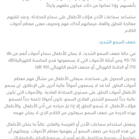
بأنفسهم، وإذا تمكنوا من ذلك، فيكون نطقهم ركيكاً.
ستساعد سماعات الأذن هؤلاء الأطفال على سماع المحادثة. وعند تلقيهم
معالجة للنطق واللغة، فيمكنهم آنذاك فهم وتصريف معنى معظم أصوات
الكلام.
ضعف السمع الشديد:
في حالة ضعف السمع الشديد، لا يمكن للأطفال سماع أصوات أنعم من.db
90-70 ومن أمثلة الأصوات التي لا يسمعونها هدير المكنسة الكهربائية(dB
70) أو الخلاط الكهربائي أو مجفف الشعر الكهربائي.(dB 90)
وبدون الحصول على مساعدة، سيعاني الأطفال من مشاآل فهم معظم
أصوات النطق. آما قد لا يسمعون أصواتاً عالية أخرى على الإطلاق. لن يسمع
الأطفال أصوات النطق على مستوى المحادثة العادية. والأصوات التي تكون
عالية جداً لمسمع الشخص العادي السمع، تكون أصواتا ناعمة جداً لمسمع
هؤلاء الأطفال. لا يُسمع النطق إلا إذا تمّ صياحه في أذن الأطفال. والأطفال
بهذه الدرجة من ضعف السمع سيعانون من الكلام الذي لا يمكن فهمه.
وبفضل استخدام سماعات الأذن أو الغريسة والعلاج، غالباً ما يمكن للأطفال
في هذه الدرجة من ضعف السمع أن يفهموا معظم الأصوات. ويمكنهم أن
يتعلموا أن يفهموا ويتكلموا، بالرغم أنهم لن يسمعوا النطق بالطريقة التي