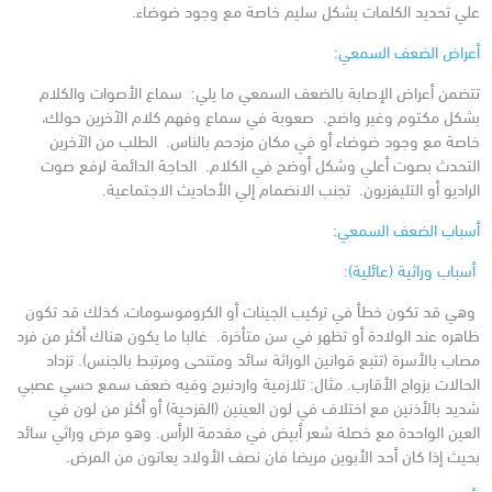
علي تحديد الكلمات بشكل سليم خاصة مع وجود ضوضاء.
أعراض الضعف السمعي:
تتضمن أعراض الإصابة بالضعف السمعي ما يلي:
سماع الأصوات والكلام
بشكل مكتوم وغير واضح.
صعوبة في سماع وفهم كلام الآخرين حولك،
خاصة مع وجود ضوضاء أو في مكان مزدحم بالناس.
الطلب من الآخرين
التحدث بصوت أعلي وشكل أوضح في الكلام.
الحاجة الدائمة لرفع صوت
الراديو أو التليفزيون.
تجنب الانضمام إلي الأحاديث الاجتماعية.
أسباب الضعف السمعي:
أسباب وراثية (عائلية):
وهي قد تكون خطأ في تركيب الجينات أو الكروموسومات، كذلك قد تكون
ظاهره عند الولادة أو تظهر في سن متأخرة.
غالبا ما يكون هناك أكثر من فرد
مصاب بالأسرة (تتبع قوانين الوراثة سائد ومتنحى ومرتبط بالجنس).
تزداد
الحالات بزواج الأقارب. مثال: تلازمية واردنبرج وفيه ضعف سمع حسي عصبي
شديد بالأذنين مع اختلاف في لون العينين (القزحية) أو أكثر من لون في
العين الواحدة مع خصلة شعر أبيض في مقدمة الرأس. وهو مرض وراثي سائد
بحيث إذا كان أحد الأبوين مريضا فان نصف الأولاد يعانون من المرض.