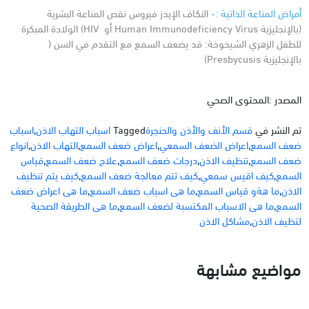
أمراض المناعة الذاتية :-
النكاف
الإيدز
فيروس نقص المناعة البشرية
(بالإنجليزية Human Immunodeficiency Virus أو HIV‏)
الولادة المبكرة
للطفل
الزهري
الشيخوخة: قد يضعف السمع مع التقدم في السن (
بالإنجليزية Presbycusis‏)
المصدر :المحتوى الصحي
تم النشر في
قسم الأنف والأذن والحنجرة
Tagged
اسباب التهاب الاذن
,
اسباب
ضعف السمع
,
اعراض الضعف السمعي
,
اعراض ضعف السمع
,
التهاب الاذن
,
انواع
ضعف السمع
,
تنظيف الاذن
,
درجات ضعف السمع
,
علاج ضعف السمع
,
قياس
السمع
,
كيف اقيس سمعي
,
كيف تتم معالجة ضعف السمع
,
كيف يتم تنظيف
الاذن
,
ما هةو قياس السمع
,
ما هى اسباب ضعف السمع
,
ما هى اعراض ضعف
السمع
,
ما هى الاسباب المكتسبة لضعف السمع
,
ما هى الطريقة الصحية
لتظيف الاذن
,
مشاكل الاذن
مواضيع مشابهة