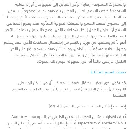
والمخدرات الممنوعة)
إصابة الرأس
التعرّض إلى ضجيج عال
أورام
عملية
الشيخوخة ضعف السمع الحسي العصبي هو ضعف دائم. وعموماً، لا يمكن
معالجته طبياً. ومع ذلك، يمكن معالجته بالتضخيم وسماعات الأذن.
واستناداً
إلى مستوى ضعف السمع والطبقات الصوتية المتأثرة، فقد يقترح إختصاصي
السمع أن يحاول الطفل إرتداء سماعات الأذن. ومع ذلك، فإن سماعات الأذن
ليست آالنظارات؛ فإنها لن تعطي الطفل سمعاً عادياً، ولكنها قد توصل له
أصواتاً لم يسمعها من قبل. وبالرغم من إستعمال سماعات الأذن، فقد يستمر
وصول الكلام مشوّهاً إلى الطفل، وذلك لأن ضعف السمع يؤثر على الأذن
الداخلية بطرق مختلفة. إن رفع جهورية الصوت بشكل آاف لكي يسمعه
الطفل، لا يعني دائماً أنه من السهولة فهم ذلك الصوت.
ضعف السمع المختلط
قد يكون لدى بعض الأطفال ضعف سمع في آل من الأذن الوسطى
(التوصيلي) والأذن الداخلية (الحسي العصبي). ويعرف هذا بضعف السمع
المختلط
إضطراب إعتلال العصب السمعي الطيفي(ANSD)
يُعرف اضطراب اعتلال العصب السمعي الطيفي (Auditory neuropathy
spectrum disorder:ANSD) أيضاً بإعتلال العصب السمعي أو خلل التزامن
السمعي.
إذا آن الطفل يعاني من هذا النوع من ضعف السمع، فهذا يعني أن