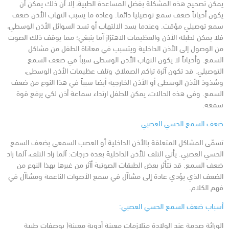
يمكن تصحيح هذه المشكلة بفضل المساعدة الطبية، إلا أن ذلك يمكن أن
يكون أحياناً ضعف سمع توصيليا دائما.
وعادة ما يسبب التهاب الأذن ضعف
سمع توصيلي مؤقت. وعندما يسد الالتهاب أو تسد السوائل الأذن الوسطي،
فلا يمكن لطبلة الأذن والعظيمات الاهتزاز آما ينبغي؛ مما يوقف ذلك الصوت
من الوصول إلى الأذن الداخلية ويتسبب في معاناة الطفل من مشاكل
السمع.
وأحياناً لا يكون التهاب الأذن الوسطى سبباُ في ضعف السمع
التوصيلي. قد تكون آثرة تراكم الصملاخ، وتلف عظيمات الأذن الوسطى،
وشذوذ الأذن الوسطى أو الأذن الخارجية أيضا سبباً في هذا النوع من ضعف
السمع. وفي هذه الحالات، يمكن للطفل ارتداء سماعة أذن لكي يرفع قوة
سمعه.
ضعف السمع الحسي العصبي
تسمّى المشاكل المتعلقة بالأذن الداخلية أو العصب السمعي بضعف السمع
الحسي العصبي. يأتي التلف للأذن الداخلية بعدة درجات: آلما زاد التلف، آلما زاد
ضعف السمع.
قد تتأثر بعض الطبقات الصوتية أآثر من غيرها بهذا النوع من
الضعف الذي يؤدي عادة إلى مشاآل في سمع الأصوات الناعمة ومشاآل في
فهم الكلام.
أسباب ضعف السمع الحسي العصبي:
الوراثة
صدمة عند الولادة
متلازمات معينة
أدوية معينة( بوصفات طبية