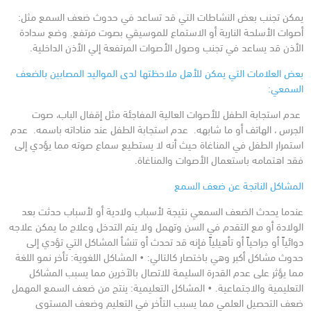
يمكن تجنب بعض النشاطات التي قد تساعد في حدوث ضعف السمع مثل:
أصوات الأسلحة النارية أو الاستماع للموسيقي بصوت مرتفع.
وضع سدادة
الأذن قد يساعد في تجنب وصول الأصوات المرتفعة إلي الأذن الداخلية.
بعض العلامات التي يمكن للأهل ملاحظتها لدى المواليد المصابين بالضعف
السمعي:
عدم استجابة الطفل للأصوات العالية المفاجئة مثل إقفال الباب، صوت
الجرس ، الهاتف أو ما شابهه.
عدم استجابة الطفل عند مناداته باسمه.
عدم
استمرار الطفل في المناغاة حيث أنه لا يستطيع سماع صوته مما يؤدي إلى
فقد اهتمامه باستعمال الأصوات والمناغاة.
المشاكل الناتجة عن ضعف السمع
عندما يحدث الضعف السمعي نتيجة لأسباب ولادية أو لأسباب حدثت بعد
الولادة أو مع التقدم في السن وتهمل ولا يتم التدخل وعلاج ما يمكن علاجه
دوائياً أو جراحياً أو تأهيلياً فإنه قد تحدث أو تنشأ المشاكل التي تؤدي إلى
حدوث مشاكل أكبر وهي باختصار كالتالي:
• المشاكل اللغوية: تأخر نمو اللغة
مما يؤثر على عدم القدرة السليمة للاتصال بالآخرين مما يسبب المشاكل
التعليمية والاجتماعية.
• المشاكل التعليمية: ينتج من ضعف السمع المهمل
ضعف التحصيل العلمي مما يسبب التأخر في التعليم وضعف المستوى