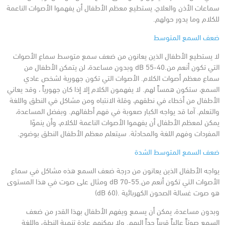
سماعات الأذن والعلاج، يستطيع معظم الأطفال أن يفهموا الأصوات الناعمة
للكلام وما يدور حولهم.
ضعف السمع المتوسط
لا يستطيع الأطفال الذين يعانون من ضعف سمع متوسط سماع الأصوات
التي تكون أنعم من.dB 55-40
وبدون مساعدة، لن يتمكن الأطفال من
سماع معظم أصوات الكلام. الأصوات التي تكون جهورية لشخص عادي
السمع، ستكون همساً لهم. لا يفهمون الكلام إلا إذا كان جهورياً ، وقد يعاني
الأطفال من أخطاء في نطقهم، وقلة الانتباه ومن مشاكل في النطق واللغة
والتعلم. آما قد يواجه الكبار صعوبة في فهم أطفالهم.
وبفضل المساعدة،
يمكن لمعظم الأطفال أن يفهموا الأصوات الناعمة للكلام، وأن ينموّا
المفردات وفهم اللغة والمحادثة. سيتعلم معظم الأطفال النطق بوضوح.
ضعف السمع المتوسط الشدة
يواجه الأطفال الذين يعانون من درجة ضعف السمع هذه مشاكل في سماع
الأصوات التي تكون أنعم من.dB 70-55 ومثال على صوت في هذا المستوى
هو صوت غسالة الصحون الكهربائية .(dB 60)
وبدون مساعدة، يمكن أن يسمع ويفهم الأطفال بهذا القدر من ضعف
السمع صوتاً عالياً قريباً جداً إليهم. ولا يمكنهم عادة تنمية النطق واللغة