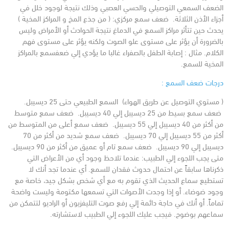
الضعف السمعي التوصيلي والحسي العصبي وذلك نتيجة لوجود خلل في
أجزاء الأذن الثلاثة.
ضعف سمع مركزي: ( من جذع المخ و المراكز المخية )
يحدث حين تتأثر مراكز السمع في الدماغ نتيجة الحوادث أو الأمراض وليس
بالضرورة أن يؤثر على مستوى علو الصوت ولكنه يؤثر على مستوى فهم
الكلام. مثال : إصابة الطفل بالصفراء غالبا ما يؤدي إلي ضعف
سمع بالمراكز
المخية للسمع.
درجات ضعف السمع :
( مستوي التوصيل عن طريق الهواء)
السمع الطبيعي حتى 25 ديسيبل.
ضعف سمع بسيط من 25 ديسيبل إلي 40 ديسيبل.
ضعف سمع متوسط
من أكثر من 40 ديسيبل إلي 55 ديسيبل.
ضعف سمع أعلى من المتوسط من
أكثر من 55 ديسيبل إلي 70 ديسيبل.
ضعف سمع شديد من أكثر من 70
ديسيبل إلي 90 ديسيبل.
ضعف سمع تام أو عميق من أكثر من 90 ديسيبل.
متى يجب اللجوء إلي الطبيب:
عندما تلاحظ وجود أي من الأعراض التي
ذكرناها سابقاً عن احتمال حدوث فقدان للسمع.
أي عندما تجد أنك لا
تستطيع سماع الحديث الذي تقوم به مع أي شخص بشكل جيد، خاصة مع
وجود ضوضاء. أو إذا وجدت الأصوات التي تسمعها مكتومة وليست واضحة
تماماً. أو أنك في حاجة دائمة إلي رفع صوت التليفزيون أو الراديو لتتمكن من
سماعهم بوضوح.
فيجب عليك اللجوء إلي الطبيب لاستشارته.