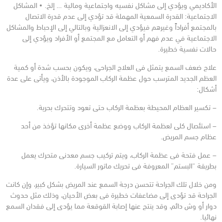
الأكاديمي ويؤدي إلى مشاكل نفسيه واجتماعية ومالية … إلخ.
• المشاكل
الاجتماعية: القدرة السمعية المهملة قد تؤدي إلى عدم قدرة الاتصال
بالمجتمع أفراداً وغيرهم فيؤدي إلى الانعزالية وبالتالي إلى الإحباط والمشاكل
الاجتماعية في عدم فهم أو التعامل مع المجتمع أو الأفراد ويؤدي إلى
حالات نفسية خطيرة.
علاج ضعف السمع يتمثل فى العلاج الجراحى، ويكون بحسب شدة أو كمية
العظم الجديد المترسب حول عظمة الركاب الموجودة بالأذن، ويأتى على عدة
أشكال:
– تكسير العظام المحيطة بعظمة الركاب حتى تعود وتتحرك بحرية.
– استئصال كلى لعظمة الركاب ووضع عظمة أخرى مكانها تؤخذ من أحد
عظام جسم المريض.
– عمل فتحة فى عظمة الركاب، ويتم تركيب جسم معدنى متحرك يعمل
بطريقة “البستم” المعروفة فى تحريك ماتور السيارة.
ومن خلال تلك الجراحة تتحسن درجة السمع عند المريض بشكل كبير، وإن كانت
الجراحة قد تؤدى إلى مضاعفات خطيرة فى بعض الأحيان، وذلك مثل حدوث
دوار أو وش دائم، وقد ينتج عنها إصابة القوقعة مما يؤدى إلى فقدان السمع
نهائيا.