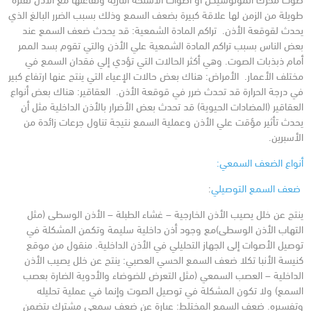
طويلة من الزمن لها علاقة كبيرة بضعف السمع وذلك بسبب الضرر البالغ الذي
يحدث لقوقعة الأذن.
تراكم المادة الشمعية: قد يحدث ضعف السمع عند
بعض الناس بسبب تراكم المادة الشمعية علي الأذن والتي تقوم بسد الممر
أمام ذبذبات الصوت. وهي أكثر الحالات التي تؤدي إلي فقدان السمع في
مختلف الأعمار.
الأمراض: هناك بعض حالات الإعياء التي ينتج عنها ارتفاع كبير
في درجة الحرارة قد تحدث ضرر في قوقعة الأذن.
العقاقير: هناك بعض أنواع
العقاقير (المضادات الحيوية) قد تحدث بعض الأضرار بالأذن الداخلية مثل أن
يحدث تأثير مؤقت علي الأذن وعملية السمع نتيجة تناول جرعات زائدة من
الأسبرين.
أنواع الضعف السمعي:
ضعف السمع التوصيلي
:
ينتج عن خلل يصيب الأذن الخارجية – غشاء الطبلة – الأذن الوسطى (مثل
التهاب الأذن الوسطى)مع وجود أذن داخلية سليمة وتكمن المشكلة في
توصيل الأصوات إلى الجهاز التحليلي في الأذن الداخلية. منقول من موقع
كنيسة الأنبا تكلا
ضعف السمع الحسي العصبي: ينتج عن خلل يصيب الأذن
الداخلية – العصب السمعي (مثل التعرض للضوضاء والأدوية الضارة بعصب
السمع) ولا تكون المشكلة في توصيل الصوت وإنما في عملية تحليله
وتفسيره.
ضعف السمع المختلط: عبارة عن ضعف سمعي مشترك يتضمن