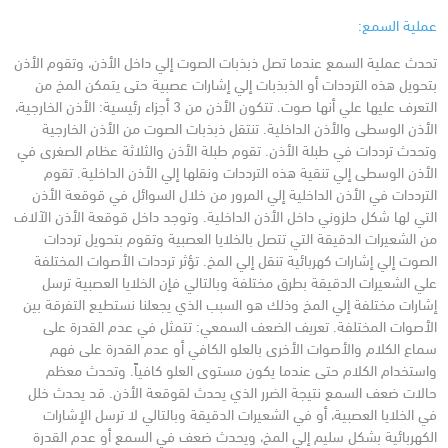
عملية السمع:
تحدث عملية السمع عندما تصل ذبذبات الصوت إلي داخل الأذن، وتقوم الأذن
بتحويل هذه الترددات أو الذبذبات إلي إشارات عصبية حتى يتمكن المخ من
التعرف عليها علي أنها صوت.
تتكون الأذن من 3 أجزاء رئيسية:
الأذن الخارجية،
الأذن الوسطى والأذن الداخلية.
تنتقل ذبذبات الصوت من الأذن الخارجية
وتحدث ترددات في طبلة الأذن.
تقوم طبلة الأذن والثلاثة عظام الصغرى في
الأذن الوسطى إلي تنقية هذه الترددات ونقلها إلي الأذن الداخلية. تقوم
الترددات في الأذن الداخلية إلي المرور من خلال السوائل في قوقعة الأذن
التي لها شكل حلزوني داخل الأذن الداخلية.
وتوجد داخل قوقعة الأذن الآلاف
من الشعيرات الدقيقة التي تتصل بالخلايا العصبية وتقوم بتحويل ترددات
الصوت إلي إشارات كهربائية تنقل إلي المخ.
تؤثر ترددات الأصوات المختلفة
علي الشعيرات الدقيقة بطرق مختلفة وبالتالي فإن الخلايا العصبية ترسل
إشارات مختلفة إلي المخ وذلك هو السبب الذي يجعلنا نستطيع التفرقة بين
الأصوات المختلفة.
تعريف الضعف السمعي:
تتمثل في عدم القدرة على
سماع الكلام والأصوات الأخرى بالعلو الكافي أو عدم القدرة على فهم
واستخدام الكلام حتى عندما يكون مستوى العلو كافياً.
وتحدث معظم
حالات ضعف السمع نتيجة الضرر الذي يحدث لقوقعة الأذن.
قد يحدث خلل
في الخلايا العصبية، أو في الشعيرات الدقيقة وبالتالي لا ترسل الإشارات
الكهربائية بشكل سليم إلي المخ، ويحدث ضعف في السمع أو عدم القدرة