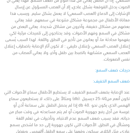
الصوت يدخل القوقعة بشكل عادي، إلا أن العصب المسؤول عن إرسال
الإشارات إلى الدماغ (العصب السمعي) لا يعمل بشكل سليم.
ويسبب هذا
معاناة الأطفال من مجموعة مشاكل متنوعة في سمعهم. فقد يعاني
بعضهم من مشاكل خفيفة، وآخرون من مشاكل شديدة. يعاني البعض من
مشاكل في السمع وفهم الأصوات، وقد يحتاجون إلى تلميحات مرئية لكي
يفهموا محادثة ما، أو يعانون من تأخير في النطق واللغة. لهذا السبب يُسمى
إعتلال العصب السمعي بإعتلال طيفي : لا تكون آثار الإصابة باضطراب إعتلال
العصب السمعي متشابهة بالضبط بين طفل وآخر، ولا يعاني آلمصاب من
نفس الصعوبات.
درجات ضعف السمع:
ضعف السمع الخفيف:
عند الإصابة بضعف السمع الخفيف، لا يستطيع الأطفال سماع الأصوات التي
تكون أنعم من40-25 ديسيبل .(db) ومثالاً على ذلك، لا يستطيعون سماع
الهمس الذي يكون نحو .db 40
إذا لم يحصل الطفل على سماعة أذن أو
غريسة من أجل رفع جهورية الصوت أو لم يتم مساعدته في وقت مبكر من
حياته، فقد يسبب ضعف السمع عدم الانتباه، وتأخيرات في تعلم اللغة
ومشاآل في النطق. الأصوات التي تكون جهورية إلى حد ما لشخص بسمع
عادي، مثل الكلام، سيكون وقعها على سمع الطفل آالهمس.
وبفضل