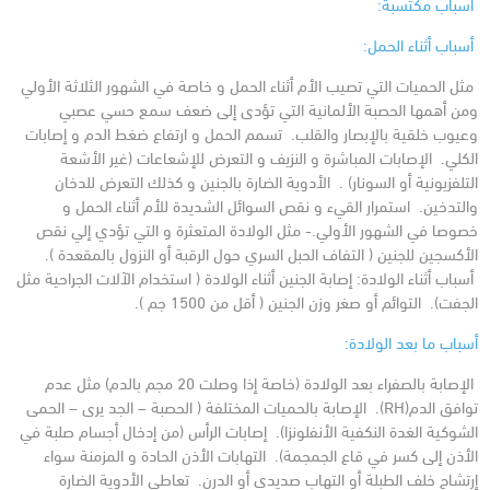
أسباب مكتسبة:
أسباب أثناء الحمل:
مثل الحميات التي تصيب الأم أثناء الحمل و خاصة في الشهور الثلاثة الأولي
ومن أهمها الحصبة الألمانية التي تؤدى إلى ضعف سمع حسي عصبي
وعيوب خلقية بالإبصار والقلب.
تسمم الحمل و ارتفاع ضغط الدم و إصابات
الكلي.
الإصابات المباشرة و النزيف و التعرض للإشعاعات (غير الأشعة
التلفزيونية أو السونار) .
الأدوية الضارة بالجنين و كذلك التعرض للدخان
والتدخين.
استمرار القيء و نقص السوائل الشديدة للأم أثناء الحمل و
خصوصا في الشهور الأولي.- مثل الولادة المتعثرة و التي تؤدي إلي نقص
الأكسجين للجنين ( التفاف الحبل السري حول الرقبة أو النزول بالمقعدة ).
أسباب أثناء الولادة:
إصابة الجنين أثناء الولادة ( استخدام الآلات الجراحية مثل
الجفت).
التوائم أو صغر وزن الجنين ( أقل من 1500 جم ).
أسباب ما بعد الولادة:
الإصابة بالصفراء بعد الولادة (خاصة إذا وصلت 20 مجم بالدم) مثل عدم
توافق الدم(RH).
الإصابة بالحميات المختلفة ( الحصبة – الجد يرى – الحمى
الشوكية الغدة النكفية الأنفلونزا).
إصابات الرأس (من إدخال أجسام صلبة في
الأذن إلى كسر في قاع الجمجمة).
التهابات الأذن الحادة و المزمنة سواء
إرتشاح خلف الطبلة أو التهاب صديدي أو الدرن.
تعاطي الأدوية الضارة