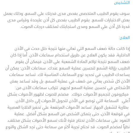
التشخيص
سوف يقوم الطبيب المتخصص بفحص مدى قدرتك علي السمع، وذلك بعمل
بعض الاختبارات للسمع. يقوم الطبيب بفحص كل أذن علي
حدة وقياس مدى
قدرة كل أذن علي السمع ومدى استجابتك لمختلف درجات الصوت.
العلاج:
إذا كانت حالة ضعف السمع التي تعاني منها نتيجة خلل حدث في الأذن
الداخلية، فقد يكون العلاج عن طريق استخدام سماعات الأذن.
أما إذا كان
ضعف السمع نتيجة تراكم المادة الشمعية علي الأذن، فيمكن أن يقوم
الطبيب بإزالة الشمع لتحسين عملية السمع عندك.
سماعات الأذن:
يمكن أن
يساعدك الطبيب في تحديد نوع السماعات المناسبة لك.
تساعد سماعات
الأذن كل شخص يعاني من ضعف في عملية السمع، بل وقد تساعد بعض
الأشخاص في تحسين عملية السمع لديهم.
تتركب سماعات الأذن من:
ميكروفون لتجميع الأصوات حولك.
مضخم للصوت لظهور الأصوات بشكل
أعلي.
السماعة التي توضع في الأذن لتحويل الأصوات إلي داخل الأذن.
بطارية لتشغيل الجهاز.
تساعد الأصوات المرتفعة علي تحفيز الخلايا العصبية
في قوقعة الأذن، حتى يتمكن الشخص من السمع بشكل أفضل.
عملية
التعود علي سماعات الأذن تحتاج فترة لأنك تسمع الأصوات بشكل مختلف،
نظراً لمضخم الصوت. قد تحتاج تجربة أكثر من سماعة حتى تجد الشكل والنوع
الذي يناسبك.