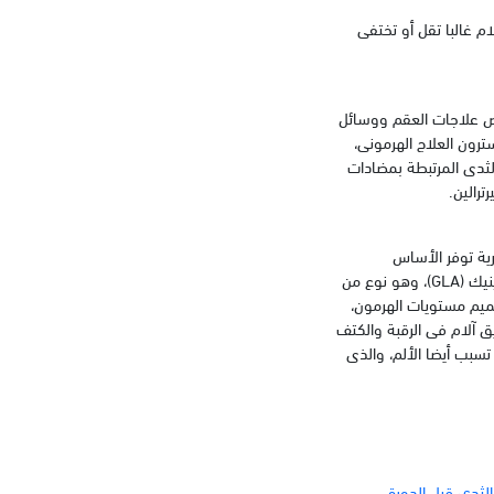
م غالبا تقل أو تختفى
عض علاجات العقم ووسائل
ترون العلاج الهرمونى،
الثدى المرتبطة بمضادات
رية توفر الأساس
المنطقى لاتخاذ كبسولات زيت زهرة الربيع المسائية كعلاج لآلام الثدى، والتى تحتوى على حمض جاما لينولينيك (GLA)، وهو نوع من
دى لتعميم مستويات الهرمون،
ق آلام فى الرقبة والكتف
سبب أيضا الألم، والذى
لثدي قبل الدورة