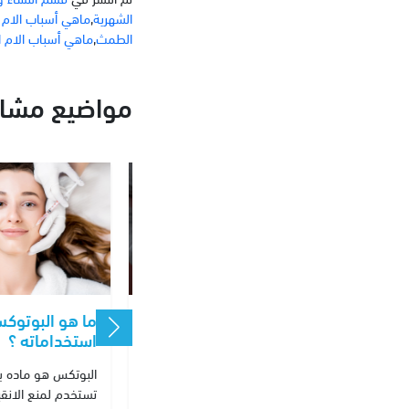
الشهرية
,
ماهي أسباب الام ا
الطمث
,
ماهي أسباب الام ال
مواضيع مشاب
البطن
تأخر الحمل بسبب هرمون
ما هو البوتوك
الحليب
استخداماته ؟
للنساء
الآم
تأخر الحمل بسبب هرمون الحليب
البوتكس هو ماده بر
 تلقى
فريال تراجعني من حوالي 4 اشهر.
تستخدم لمنع الانق