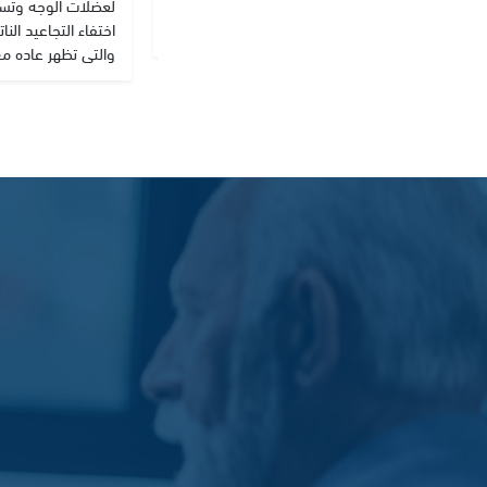
تأخر حملها 3 سنوات منذ أن
لعضلات الوجه وتس
تزوجت. بالرغم من…
اختفاء التجاعيد الن
والتى تظهر عاده م