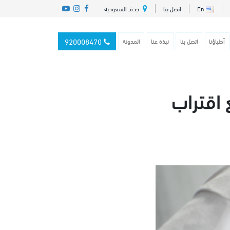
En
اتصل بنا
جدة, السعودية
920008470
أطباؤنا
اتصل بنا
نبذة عنا
المدونة
 اقتراب