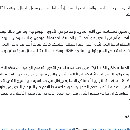
لثدى فى جدار الصدر والعضلات والمفاصل أو القلب، على سبيل المثال ، وهذه الآلا
ث.
 معين كمساهم فى آلام الثدى، وقد تتزامن الأدوية الهرمونية، بما فى ذلك بب
يضا، وألم فى الثدى هو أحد الآثار الجانبية المحتملة لهرمون والاستروجين البروجس
نساء لديها آلام الثدى حتى بعد انقطاع الطمث، كانت هناك أيضا تقارير عن آلام 
ين المانع (SSRI) ومضادات الاكتئاب، مثل فلوكستين وسيرترالين.
الدهنية داخل الخلايا تؤثر على حساسية نسيج الثدى لتعميم الهرمونات، هذه النظ
الأحماض الدهنية، ويعتقد GLA لاستعادة التوازن الأحماض الدهنية ويقلل من حساسية من نسيج الث
 فى المقام الأول بحجم للصدر، ويرافق عادة هذا النوع من الانزعاج الثدى عن طري
دراسات أن جراحة تصغير الثدى تقلل من هذه الأعراض فى بعض الأحيان. و لكنها ت
.
قة
الولادة
,
كل ما يخص حواء
Tagged
الام الصدر في الدورة الشهرية
,
ماهو سبب الام ا