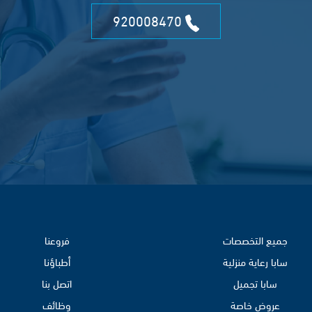
920008470
جميع التخصصات
فروعنا
سابا رعاية منزلية
أطباؤنا
سابا تجميل
اتصل بنا
عروض خاصة
وظائف