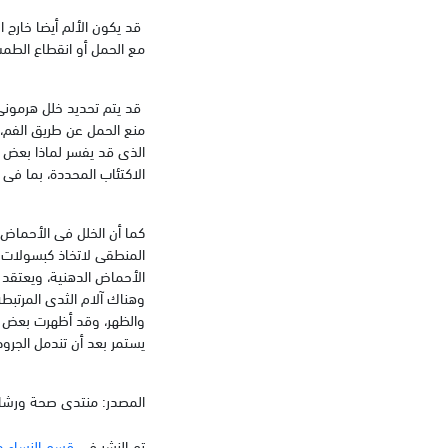
قد يكون الألم أيضا خارج ا
مع الحمل أو انقطاع الطم
قد يتم تحديد خلل هرمونى
منع الحمل عن طريق الفم، أ
الذى قد يفسر لماذا بعض ال
الاكتئاب المحددة، بما فى ذلك امتصاص السيروتون
كما أن الخلل فى الأحماض 
وهناك آلام الثدى المرتبطة
والظهر، وقد أظهرت بعض ال
يستمر بعد أن تندمل الجروح
المصدر: منتدى صحة ورشا
تم النشر في
قسم النساء و