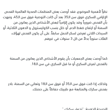
نظراً لأهمية الموضوع، فقد أوصت بعض المنظمات الصحية العالمية الفحص
الإلزامي للسكري فوق سن الـ35 بعد أن كانت التوصية فوق سن الـ45، ونبهت
بأن الفحص ضرورياً وقد يكون إلزامياً لبعض الأشخاص الذين يعانون من
السمنة أو ارتفاع ضغط الدم، أو خلل بنسب الكوليسترول و الدهون الثلاثية، أو
السيدات اللاتي تعرضن لسكر الحمل سابقاً، على أن يكون الفحص لهؤلاء
الفئات سنوياً بدلاً من كل 3 سنوات في غيرهم.
كما أوصت بعض الجمعيات بأن يقوم الأشخاص الذين يعانون من السمنة
بالفحص لمرض السكري أو ما قبل السكري في سن الـ18.
ولذلك، إذا كنت فوق سن الـ35 أو فوق سن الـ18 وتعاني من السمنة، بادر
بفحص سكرك والمتابعة مع طبيبك حفاظاً على حصتك.
النصيحة الذهبية: “تذوق سكرك.”