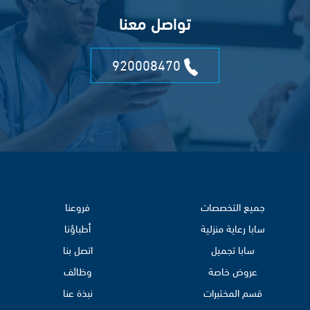
تواصل معنا
920008470
جميع التخصصات
فروعنا
سابا رعاية منزلية
أطباؤنا
سابا تجميل
اتصل بنا
عروض خاصة
وظائف
قسم المختبرات
نبذة عنا