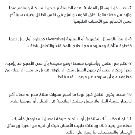
7-تجنب كل الوسائل العقابية. هذه الطريقة تزيد من المشكلة وتفاقم منها
وتزيد من مضاعفاتها. خلق الخوف والفزع في نفس الطفل يضيف سببا آخر
لمص الأصابع غير الأسباب الطبيعية.
8-لا تبدأ بالوسائل التكريهية أو التنفيرية (Aversive) كخطوة أولى بل دعها
كخطوة متأخرة وممزوجة مع العلاج بالمكافئة والتعامل بلطف.
9-تكلم مع الطفل وبأسلوب مبسط (وغير مخيف) بأن مص الأصبع قد يؤذيه.
قدر الإمكان تجنب أن يفهم الطفل منك أن تكرهه هو بل ما يجب أن يصله من
معلومة هو أن سلوكه غير مرغوب فيه فقط.
10-عندما يكون الطفل كبيرا نوعا ما (سبع سنوات مثلا), فدع له مجالا أكبر
لاختيار طريقة الحل ولا تجعل خطتك العلاجية هي المثلى أو تفرضها عليه.
11-لو لاحظت أنك ستنفعل أو لا تجيد طريقة توصيل المعلومة, فأشرك
معك من يجيد ذلك وبالذات طبيب الأسنان حيث أن لديه من الخبرة ووسائل
الإيضاح والمجسمات ما يعين على ذلك.