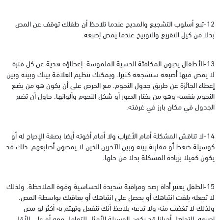
12-تبع أسلوب التشجيع والمديح عندما تلاحظ أن طفلك توقف عن المص
بدلا من كيل التقريع والتوبيخ عندما يمص إصبعه.
13-الأطفال يحبون المكافئة الحسية الملموسة. إعطاؤه هدية عن كل فترة
لا يمص فيها أصبعه ستشجعه كثيرا. ويمكنك تنظيم العلاقة بينك وبينه وبين
إعطاء الجائزة عن طريق جدول النجوم. مع الحرص على أن يكون هو من يضع
النجوم بنفسه وهو من يختار الصور أو شكل النجوم وألوانها. حاول أن تضع
الجدول في مكان بارز في غرفته.
14-لا تناقش المشكلة أمام الأغراب ولا أمام أخوته أيضا بصفة الإحراج له أو
كوسيلة ضغط أو مقارنة بينه وبين الآخرين الذين لا يمصون أصابعهم. ذلك قد
يكون كفيلا بزيادة المشكلة بدلا من حلها.
15-الطفل يعتبر أداة رصد ومراقبة شديدة الحساسية وقوة الملاحظة. ولذلك
لا تجعله يلفت انتباهك أو يحصل على انتباهك أو يعاقبك بواسطة المص.
ولذلك لا تغضب منه ولا تدعه يلاحظ أنك تنفعل وتهتم به أكثر لو مص
إصبعه. التجاهل أحيانا قد يكون الوسيلة الأمثل للتعامل معه أو على الأقل