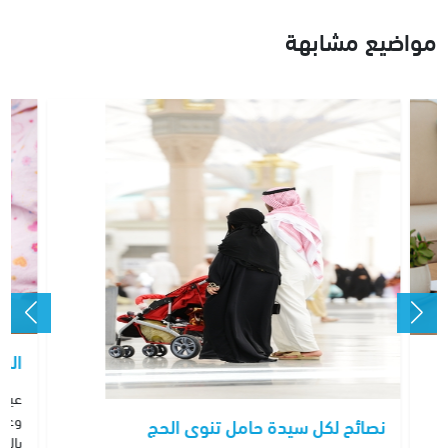
مواضيع مشابهة
الس
عياد
وعلا
نصائح لكل سيدة حامل تنوى الحج
باله