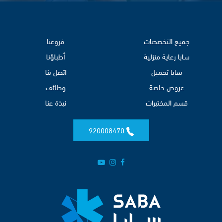
جميع التخصصات
فروعنا
سابا رعاية منزلية
أطباؤنا
سابا تجميل
اتصل بنا
عروض خاصة
وظائف
قسم المختبرات
نبذة عنا
920008470