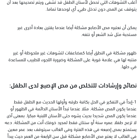
أغلب التشوهات التي تحصل لأسنان الطفل قد تشفى ويتم تصحيحها بعد أن
يتوقف عن المص دون تدخل طبي, أي لوحدها تماما.
يمكن أن نعتبره مص الأصابع مشكلة أيضا عندما يقترن بعادة أخرى غير
مستحبة مثل شد الشعر أو نتفه.
ظهور مشكلة في النطق أيضا كمضاعفات لتشوهات غير ملحوظة أو غير
منتبه لها هي علامة قوية على المشكلة وضرورة اللجوء للطبيب للمساعدة
في حلها.
نصائح وإرشادات للتخلص من مص الإصبع لدى الطفل:
1-إبدأ في التفكير في الحل بكافة طرقه وأولها الحديث مع الطفل فقط
عندما يكون المص مشكلة. مثلا عندما تبدأ الأسنان الدائمة في الظهور أو
عندما يكون المص شديدا بحيث يشوه حتى الأسنان اللبنية مبكرا. بمعنى آخر,
لا تزعج طفلا عمره سنة أو سنتان فقط لمجرد خوفك أنت من المشكلة. دعه
يستمتع بمص إصبعه في هذه الفترة وفي الغالب سيتوقف بعد عمر معين.
في الغالب لا يعتبر مص الأصابع مشكلة قبل سن الرابعة من العمر حيث يبدأ