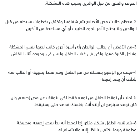
الخوف والقلق من قبل الوالدين بسبب هذه المشكلة.
2-معظم حالات مص الأصابع يتم شفاؤها وتختفي بخطوات بسيطة من قبل
الوالدين ولا يحتاج الأمر للجوء للطبيب أو أي مساعدة من الآخرين.
3-من الأفضل أن يطلب الوالدان رأي أسرة أخرى كانت لديها نفس المشكلة
وتبادل الخبرة معها ولكن في غياب الطفل وليس في وجوده أثناء النقاش.
4-تجنب نزع الإصبع بنفسك من فم الطفل وقم فقط بتنبيهه أو الطلب منه
بلطف أن يبعد إصبعه.
5-تجنب أن توقظ الطفل من نومه فقط لكي يتوقف عن مص إصبعه, وان
كان نومه سينزعج ان أزلته أنت بنفسك فدعه حتى يستيقظ.
6-يتم تنبيه الطفل بشكل متكرر إذا لوحظ أنه بدأ بمص إصبعه وبطريقة
عطوفة وربما يكتفي بالنظر إليه والابتسام له.