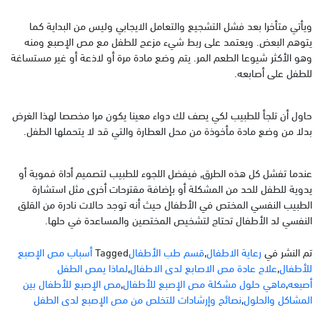
ويأتي متأخرا بعد فشل التشجيع والتعامل الايجابي وليس من البداية كما
يتوهم البعض. ويعتمد على ربط شيء مزعج للطفل مع مص الإصبع ومنه
وهو الأكثر شيوعا الطعم المر. يتم وضع مادة مرة أو لاذعة أو غير مستساغة
للطفل على أصابعه.
حاول أن تلجأ للطبيب لكي يصف لك دواء معينا يكون مرا مخصصا لهذا الغرض
بدلا من وضع مادة مأخوذة من محل العطارة والتي قد لا يتحملها الطفل.
عندما تفشل كل هذه الطرق, فيفضل اللجوء للطبيب لتصميم أداة فموية أو
يدوية للطفل للحد من المشكلة أو بإضافة مقترحات أخرى مثل استشارة
الطبيب النفسي المختص في الأطفال حيث أنه توجد حالات نادرة من القلق
النفسي لد الأطفال تحتاج لتشخيص المختصين والمساعدة في حلها.
تم النشر في
رعاية الاطفال
,
قسم طب الأطفال
Tagged
أسباب مص الإصبع
للأطفال
,
علاج عادة مص الاصابع لدى الاطفال
,
لماذا يمص الطفل
أصبعه
,
ماهي حلول مشكلة مص الإصبع للأطفال
,
مص الإصبع للأطفال بين
المشاكل والحلول
,
نصائح وإرشادات للتخلص من مص الإصبع لدى الطفل