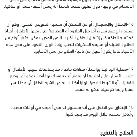
الابتسام في وجهه دون تعليق عندما تلاحظ أنه يمص أصبعه عمدا أو ساهيا.
16-الإحلال والإستبدال: أو من الممكن أن نسميه التعويض الحسي. وهو أن
نستبدل الإصبع بشيء آخر مثل الحلاوة أو المصاصة التي يحبها الأطفال. أحيانا
قد تفيد العلكة في إشغال الطفل الأكبر سنا عن المص. يمكن اختيار أنواع من
الحلاوة القليلة أو عديمة السكريات لتجنب زيادة الوزن. التعود على مص هذه
الأشياء غالبا يكون أسهل من ناحية العلاج من مص الأصابع.
17-تغطية اليد ليلا بواسطة قفازات خاصة. قد يساعدك طبيب الأطفال أو
طبيب الأسنان على اختيارها أو تقوم أنت بنفسك بها أيضا. يمكن أن توضع
القفازات أو الشريط اللاصق نهارا أيضا. لا بد من الشرح للطفل أن هذا ليس
عقابا وإنما كوسيلة تذكير له فقط.
18-الإتفاق مع الطفل على أنه مسموح له مص أصبعه في أوقات محددة
وأماكن محددة خلال اليوم قد يفيد كثيرا.
العلاج بالتنفير: