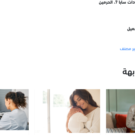
ا 7، الحرمين
ميل
ر مصنف
هة