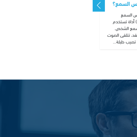
س السمع؟
س السمع
(Audiometer) أداة تستخدم
مع الشخص.
د، تتلقى الصوت
 تصيب طبلة…