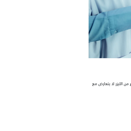
 ALEXA H و DEKA لإزالة الشعر، فهذا النوع من الليزر لا يتعارض مع