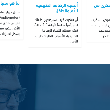
ما هو مقيا
سكري من
أهمية الرضاعة الطبيعية
للأم والطفل
يمثل جهاز قيا
ن مرض السكري
أن تفكري كيف سترضعين طفلكِ
لقياس مدى س
ي ارتفاع نسبة
ليس أمراً سابقاً لأوانه أبداً. حالياً،
الأذن عضو معق
معدلات
تختار معظم النساء الرضاعة
بشكل اهتزازات
ذا جزء…
الطبيعية للأسباب التالية: حليب
الأم…