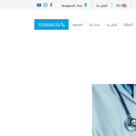
En
اتصل بنا
جدة, السعودية
920008470
أطباؤنا
اتصل بنا
نبذة عنا
المدونة