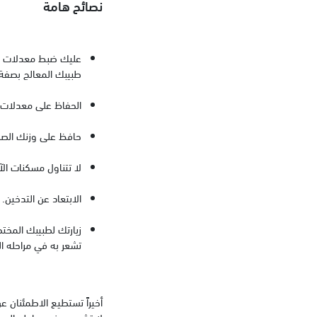
نصائح هامة
عليك ضبط معدلات الس
طبيبك المعالج بصفة 
الحفاظ على معدلات 
حافظ على وزنك الصحي
لا تتناول مسكنات الآ
الابتعاد عن التدخين.
زيارتك لطبيبك المخ
تشعر به في مراحله ال
أخيراً تستطيع الاطمئنان ع
لا تشعر به في مراحله المب