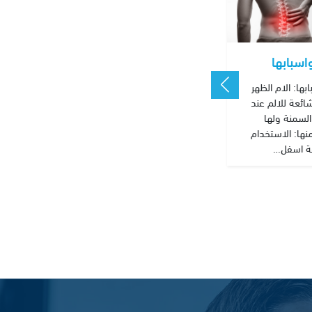
اسبابها
بها: اﻻم الظهر
ائعة للالم عند
السمنة ولها
نها: الاستخدام
ة اسفل…