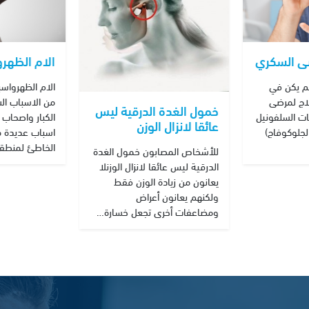
ى السكري
اﻻم الظهرو
م يكن في
اﻻم الظهرواسبا
لاج لمرضى
من الاسباب الش
خمول الغدة الدرقية ليس
ت السلفونيل
الكبار واصحاب 
عائقا لانزال الوزن
الجلوكوفاج)
اسباب عديدة م
الخاطئ لمنطق
للأشخاص المصابون خمول الغدة
الدرقية ليس عائقا لانزال الوزنلا
يعانون من زيادة الوزن فقط
ولكنهم يعانون أعراض
ومضاعفات أخرى تجعل خسارة…