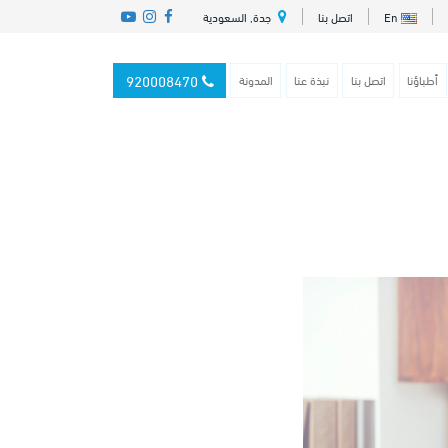
En
اتصل بنا
جدة, السعودية
920008470
أطباؤنا
اتصل بنا
نبذة عنا
المدونة