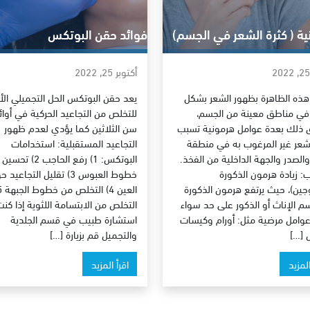
ية ( كثرة الشعر في الجسم)
فوائد حقن البوتكس
أكتوبر 25, 2022
هذه الظاهرة بظهور الشعر بشكل
يعد حقن البوتكس الحل التجميلي الأ
 في مناطق معينة من الجسم،
للتخلص من التجاعيد الحركية في أوائ
 ذلك بعدة عوامل هرمونية تسبب
سن الثلاثين كما يؤدي لعدم ظهور
لشعر غير المرغوب به في منطقة
التجاعيد المستقبلية: استخدامات
والصدر والجهة الداخلية من الفخذ.
البوتكس: 1) رفع الحاجب 2) تحسين
ب: زيادة هرمون الذكورة
خطوط العبوس 3) تقليل التجاعيد
روجين)، حيث يرتفع هرمون الذكورة
 الإناث أو الذكور على حد سواء
التخلص من الابتسامة اللثوية إذا كنت
عوامل مرضية مثل: أورام وكيسات
استشارة طبيب في قسم الجلدية
 […]
والتجميل قم بزيارة […]
المزيد
اقرأ المزيد