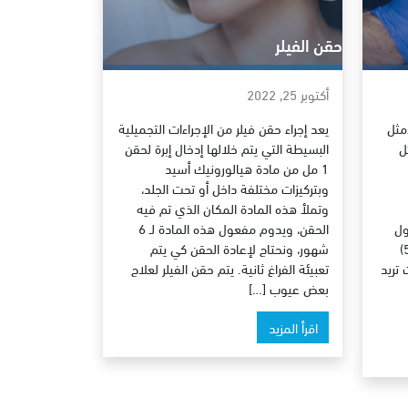
حقن الفيلر
أكتوبر 25, 2022
مثل
يعد إجراء حقن فيلر من الإجراءات التجميلية
ل
البسيطة التي يتم خلالها إدخال إبرة لحقن
1 مل من مادة هيالورونيك أسيد
وبتركيزات مختلفة داخل أو تحت الجلد،
وتملأ هذه المادة المكان الذي تم فيه
 حول
الحقن، ويدوم مفعول هذه المادة لـ 6
العين 4) التخلص من خطوط الجبهة 5)
شهور، ونحتاج لإعادة الحقن كي يتم
 تريد
تعبيئة الفراغ ثانية. يتم حقن الفيلر لعلاج
بعض عيوب […]
اقرأ المزيد