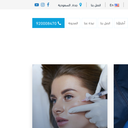
En
اتصل بنا
جدة, السعودية
920008470
أطباؤنا
اتصل بنا
نبذة عنا
المدونة