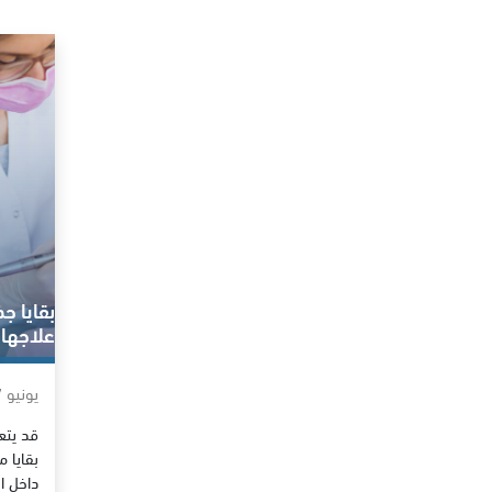
بقايا ج
علاجها
يونيو 27, 2022
قد يتع
بقايا 
داخل ا