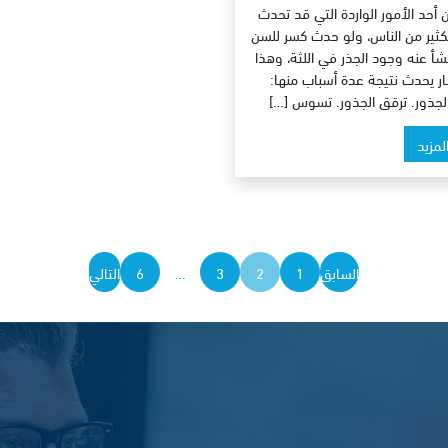
 أحد الأمور الواردة التي قد تحدث
كثير من الناس، ولو حدث كسر للسن
شأ عنه وجود الجذر في اللثة، وهذا
ار يحدث نتيجة عدة أسباب منها:
 الجذور. ترقق الجذور. تسوس […]
المزيد
تعدد
السابق
1
2
3
…
6
التالي
صفحات
المقالات