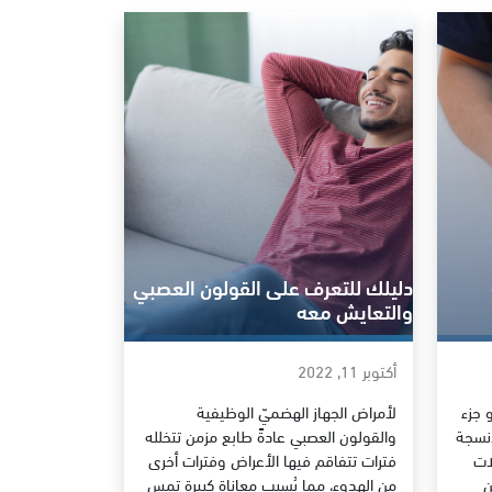
دليلك للتعرف على القولون العصبي
والتعايش معه
أكتوبر 11, 2022
 جزء
لأمراض الجهاز الهضميّ الوظيفية
أنسجة
والقولون العصبي عادةً طابع مزمن تتخلله
ات
فترات تتفاقم فيها الأعراض وفترات أخرى
ن
من الهدوء، مما يُسبب معاناة كبيرة تمس