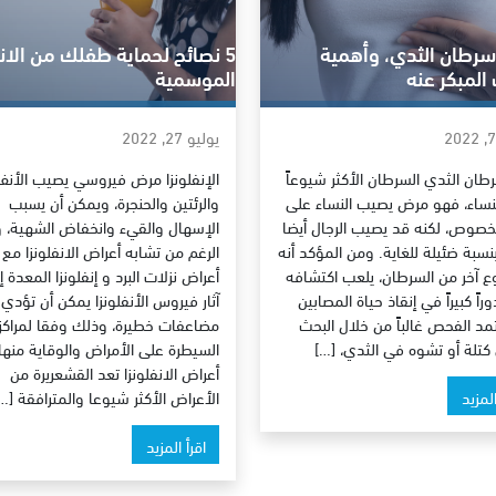
سرطان الثدي، وأهمية
5 نصائح لحماية طفلك من الانف
لمبكر عنه
الموسمية
يوليو 27, 2022
طان الثدي السرطان الأكثر شيوعاً
الإنفلونزا مرض فيروسي يصيب الأنف
نساء، فهو مرض يصيب النساء على
والرئتين والحنجرة، ويمكن أن يسبب
خصوص، لكنه قد يصيب الرجال أيضا
الإسهال والقيء وانخفاض الشهية، 
نسبة ضئيلة للغاية. ومن المؤكد أنه
الرغم من تشابه أعراض الانفلونزا مع
ع آخر من السرطان، يلعب اكتشافه
أعراض نزلات البرد و إنفلونزا المعدة إل
دوراً كبيراً في إنقاذ حياة المصابين
آثار فيروس الأنفلونزا يمكن أن تؤدي 
تمد الفحص غالباً من خلال البحث
مضاعفات خطيرة، وذلك وفقا لمراكز
كتلة أو تشوه في الثدي، […]
السيطرة على الأمراض والوقاية منها
أعراض الانفلونزا تعد القشعريرة من
المزيد
الأعراض الأكثر شيوعا والمترافقة […
اقرأ المزيد