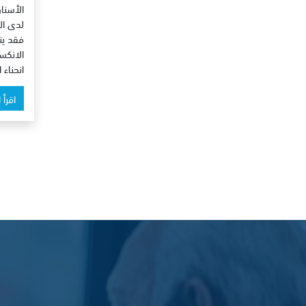
الأسنان
لدى ال
فقد ين
الانكس
انحناء
اقرأ 