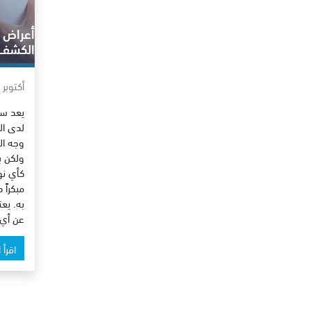
أعراض 
الكشف ا
أكتوبر 7, 2022
يعد سر
لدى ال
وجه ال
ولكن ب
كأي نو
مبكراً 
به. يع
عن أي 
اقرأ 