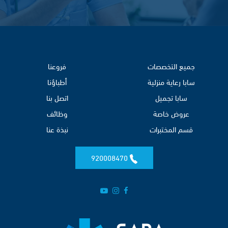
جميع التخصصات
فروعنا
سابا رعاية منزلية
أطباؤنا
سابا تجميل
اتصل بنا
عروض خاصة
وظائف
قسم المختبرات
نبذة عنا
920008470