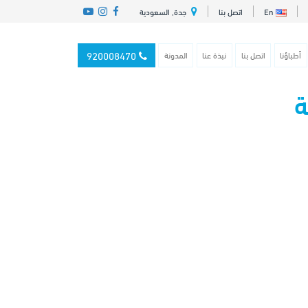
En
اتصل بنا
جدة, السعودية
920008470
أطباؤنا
اتصل بنا
نبذة عنا
المدونة
ة