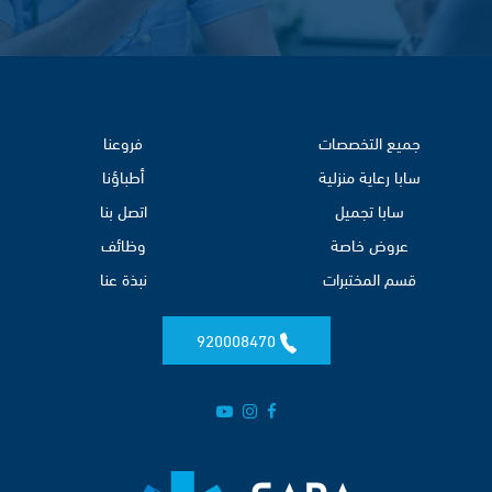
جميع التخصصات
فروعنا
سابا رعاية منزلية
أطباؤنا
سابا تجميل
اتصل بنا
عروض خاصة
وظائف
قسم المختبرات
نبذة عنا
920008470