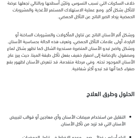
خلاف السكريات التي تسبب التسوس، وتليّن أسطحها وبالتالي تجعلها عرضة
للتآكل بشكل أكبر. ومع عملية الاستهلاك المستمر للأغذية والمشروبات
الحمضية يزداد الضرر الناتج عن التآكل الحمضي.
ويشكل ألم الأسنان الناتج عن تناول المأكولات والمشروبات الساخنة أو
الباردة، أولى علامات التآكل الحمضي، وتعرف هذه الحالة بحساسية الأسنان.
وبشكل واضح تبدو الأسنان المتضررة مستديرة الشكل كما تظهر بشكل لماع
ومصقول، بالإضافة إلى اصفرار خفيف بفعل تآكل طبقة المينا، حيث يبرز عاج
الأسنان الموجود تحته. وفي مرحلة متقدمة، قد تتعرض الأسنان لظهور بقع
صفراء، كما أنها قد تبدو أكثر شفافية.
الحلول وطرق العلاج
التقليل من استخدام مبيضات الأسنان وأي معاجين أو قوالب لتبييض
الأسنان التي قد تزيد من تآكل الأسنان.
اتباع أسلوب غذائي صحي وعدم الإفراط في تناول الحمضيات