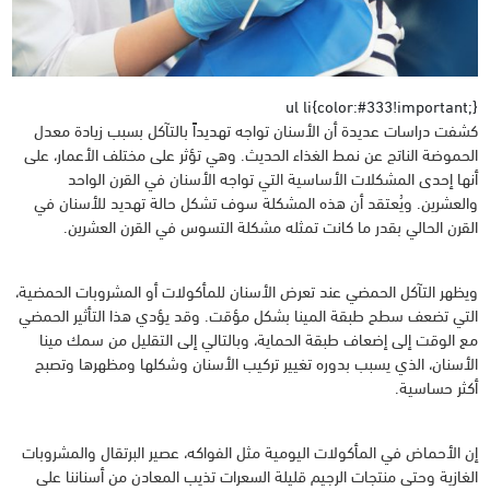
ul li{color:#333!important;}
كشفت دراسات عديدة أن الأسنان تواجه تهديداً بالتآكل بسبب زيادة معدل
الحموضة الناتج عن نمط الغذاء الحديث. وهي تؤثر على مختلف الأعمار، على
أنها إحدى المشكلات الأساسية التي تواجه الأسنان في القرن الواحد
والعشرين. ويُعتقد أن هذه المشكلة سوف تشكل حالة تهديد للأسنان في
القرن الحالي بقدر ما كانت تمثله مشكلة التسوس في القرن العشرين.
ويظهر التآكل الحمضي عند تعرض الأسنان للمأكولات أو المشروبات الحمضية،
التي تضعف سطح طبقة المينا بشكل مؤقت. وقد يؤدي هذا التأثير الحمضي
مع الوقت إلى إضعاف طبقة الحماية، وبالتالي إلى التقليل من سمك مينا
الأسنان، الذي يسبب بدوره تغيير تركيب الأسنان وشكلها ومظهرها وتصبح
أكثر حساسية.
إن الأحماض في المأكولات اليومية مثل الفواكه، عصير البرتقال والمشروبات
الغازية وحتى منتجات الرجيم قليلة السعرات تذيب المعادن من أسناننا على