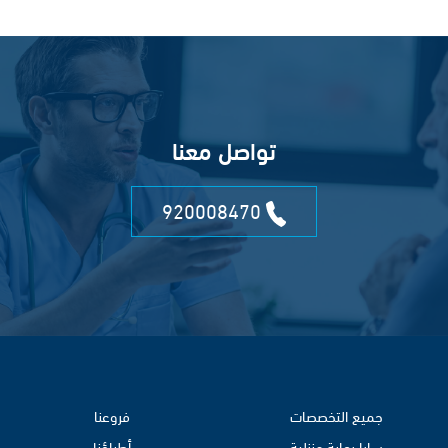
تواصل معنا
920008470
جميع التخصصات
فروعنا
سابا رعاية منزلية
أطباؤنا