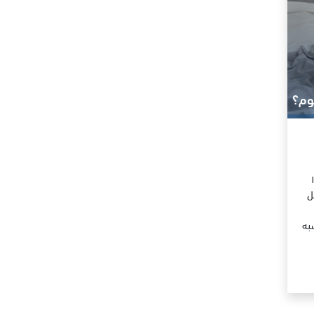
يوم؟
ره او تقريبا” ب ١٠-١٤
ل
سبه