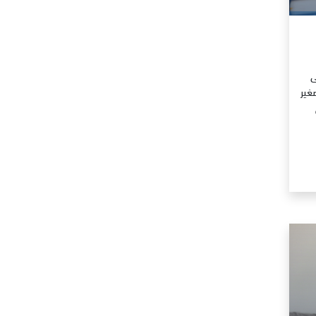
ى
غير