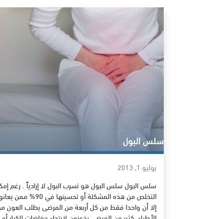
سلس البول
يوليو 1, 2013
سلس البول سلس البول هو تسرب البول لا إرادياً . رغم إمك
التخلص من هذه المشكلة أو تحسينها في 90% م
إلا أن واحدا فقط من كل أربعة من المرضى يطلب العون م
الأطباء. ‏كثير من المرضى يذعنون لارتداء حفاضات للكبار أو