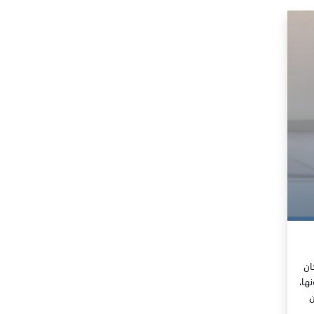
ان
من يعانونها،
ن