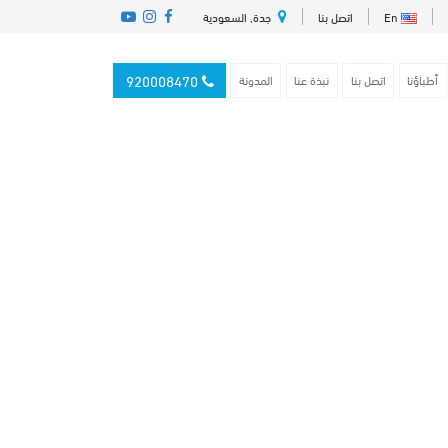
En
اتصل بنا
جدة, السعودية
920008470
أطباؤنا
اتصل بنا
نبذة عنا
المدونة