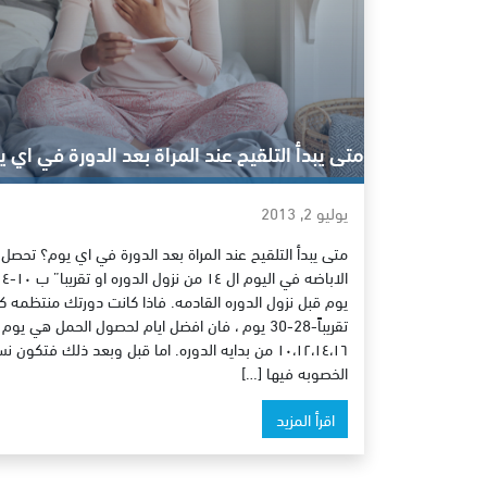
متى يبدأ التلقيح عند المراة بعد الدورة في اي 
يوليو 2, 2013
متى يبدأ التلقيح عند المراة بعد الدورة في اي يوم؟ تحصل
الاباضه في اليوم ال ١٤ من نزول الدو
يوم قبل نزول الدوره القادمه. فاذا كانت دورتك منتظمه ك
تقريباً-28-30 يوم ، فان افضل ايام لحصول الحمل هي يوم
١٠،١٢،١٤،١٦ من بدايه الدوره. اما قبل وبعد ذلك فتكون ن
الخصوبه فيها […]
اقرأ المزيد