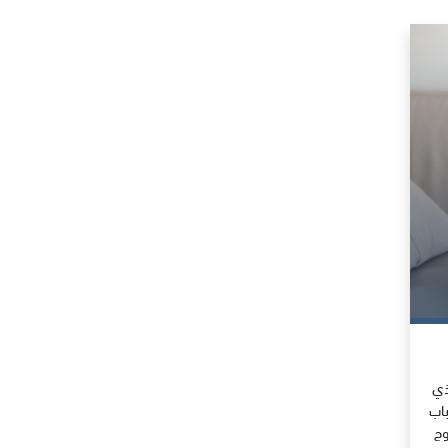
ذي
باب
وج