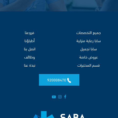
جميع التخصصات
فروعنا
سابا رعاية منزلية
أطباؤنا
سابا تجميل
اتصل بنا
عروض خاصة
وظائف
قسم المختبرات
نبذة عنا
920008470