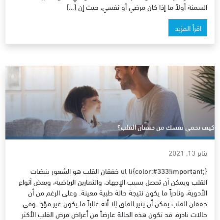
السمنة أولاً ما إذا كان مرضي أو نفسي، حيث إن […]
اقرأ المزيد
كيف تحمي نفسك من خفقان القلب؟
يناير 13, 2021
ul li{color:#333!important;} خفقان القلب هو الشعور بنبضات
القلب ويمكن أن تحصل بسبب الإجهاد، والتمارين الرياضية، وبعض أنواع
الأدوية، ونادراً ما يكون نتيجة حالة طبية معينة. وعلى الرغم من أن
خفقان القلب يمكن أن يثير القلق إلا أنه غالباً ما يكون غير مؤذٍ. وفي
حالات نادرة، قد تكون هذه الحالة عارضاً من أعراض مرض القلب الأكثر