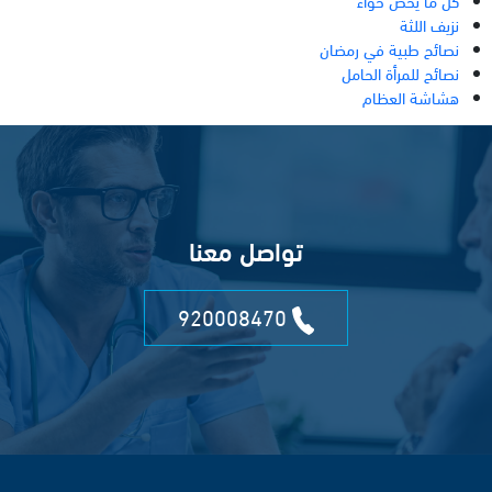
كل ما يخص حواء
نزيف اللثة
نصائح طبية في رمضان
نصائح للمرأة الحامل
هشاشة العظام
تواصل معنا
920008470