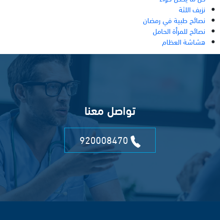
نزيف اللثة
نصائح طبية في رمضان
نصائح للمرأة الحامل
هشاشة العظام
تواصل معنا
920008470