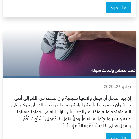
اقرأ المزيد
كيف تجعلين ولادتك سهلة
يوليو 26, 2020
إن بيد الحامل أن تجعل ولادتها طبيعية وأن تخفف من الألم إلى أدنى
درجة وأن تشعر بالطمأنينة والراحة وعدم الخوف وذلك بأن تتوكل على
الله وتعتمد عليه وتكثر من الدعاء بأن يبارك الله في حملها ويعينها
عليه وييسر ولادتها؛ فالله عزَّ وجلَّ يقول: ( ادْعُونِي أَسْتَجِبْ لَكُمْ )،
ويقول تعالى: ( أُجِيبُ دَعْوَةَ الدَّاعِ إِذَا […]
اقرأ المزيد