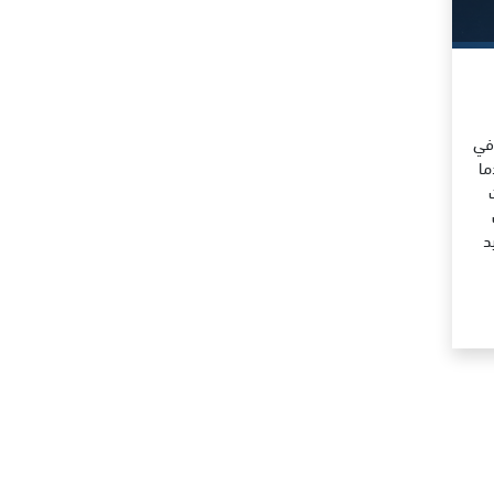
 في
ما
د