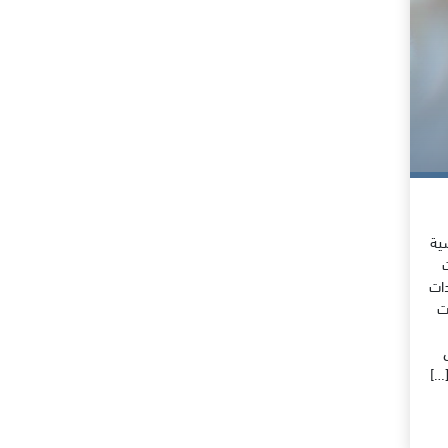
ية
ت
دات
ت
[…]