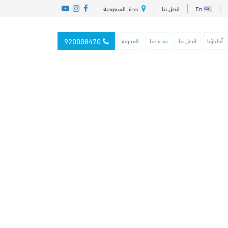
En
اتصل بنا
جدة, السعودية
920008470
أطباؤنا
اتصل بنا
نبذة عنا
المدونة