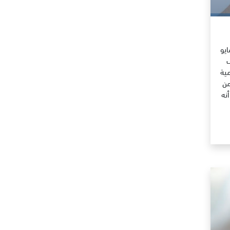
يو
ف
مية
من
نه