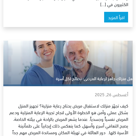
الكثيرون في […]
اقرأ المزيد
هل منزلك جاهز لرعاية المرضى: نصائح لكل أسرة
أغسطس 26, 2025
كيف تجهّز منزلك لاستقبال مريض يحتاج رعاية منزلية؟ تجهيز المنزل
بشكل عملي وآمن هو الخطوة الأولى لنجاح تجربة الرعاية المنزلية ودعم
المريض نفسياً وجسدياً. عندما يشعر المريض بالراحة في بيئته الخاصة،
يصبح التعافي أسرع وأسهل، كما ينعكس ذلك إيجابياً على طمأنينة
الأسرة كلها. دور العائلة في تهيئة المكان ومساندة المريض مهم جداً