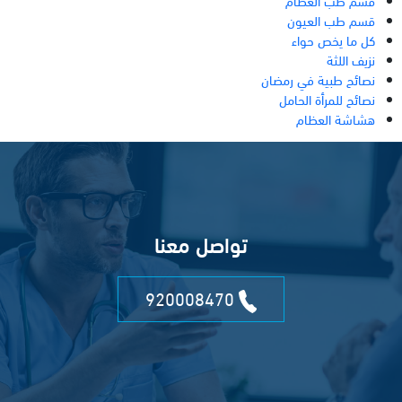
قسم طب العظام
قسم طب العيون
كل ما يخص حواء
نزيف اللثة
نصائح طبية في رمضان
نصائح للمرأة الحامل
هشاشة العظام
تواصل معنا
920008470