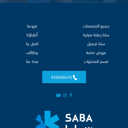
جميع التخصصات
فروعنا
سابا رعاية منزلية
أطباؤنا
سابا تجميل
اتصل بنا
عروض خاصة
وظائف
قسم المختبرات
نبذة عنا
920008470