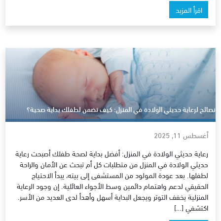
اقرأ المزيد
نصائح لرعاية حديثي الولادة في المنزل: كيف تضمن لطفلك بداية صحية؟
أغسطس 11, 2025
رعاية حديثي الولادة في المنزل: أفضل بداية لصحة طفلك أصبحت رعاية
حديثي الولادة في المنزل من متطلبات كل أم تبحث عن الأمان والراحة
لطفلها. بعد عودة المولود من المستشفى إلى بيته، يبدأ الاحتياج
الحقيقي لدعم واهتمام دائمين وسط الأجواء العائلية. إن وجود الرعاية
المنزلية يخفف التوتر ويجعل البداية أسهل وأهدأ لدى العديد من الأسر.
اكتشفي […]