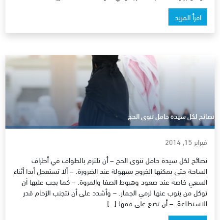
اقرأ المزيد
نصائح لكل سيدة حامل تنوى الحج
فبراير 15, 2014
نصائح لكل سيدة حامل تنوى الحج – أن تلتزم بالطواف في أطراف
الساحة حتى يمكنها الخروج بسهولة عند الضرورة. – ألا تستعجل أبدا أثناء
السعي خاصة عند صعود وهبوط الصفا والمروة. – كما يجب عليها أن
توكل من ينوب عنها لرمي الجمار. – وأشدد على أن تتجنب الزحام قدر
الاستطاعة. – أن تضع على فمها […]