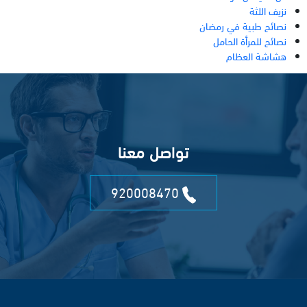
نزيف اللثة
نصائح طبية في رمضان
نصائح للمرأة الحامل
هشاشة العظام
تواصل معنا
920008470