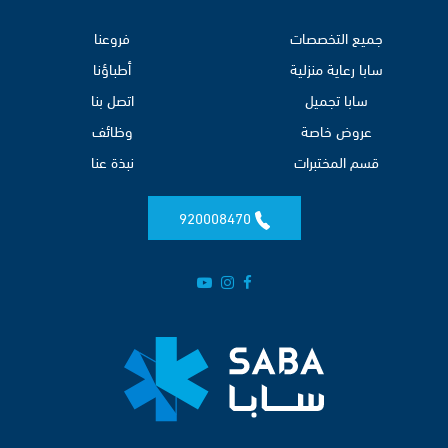
جميع التخصصات
فروعنا
سابا رعاية منزلية
أطباؤنا
سابا تجميل
اتصل بنا
عروض خاصة
وظائف
قسم المختبرات
نبذة عنا
920008470