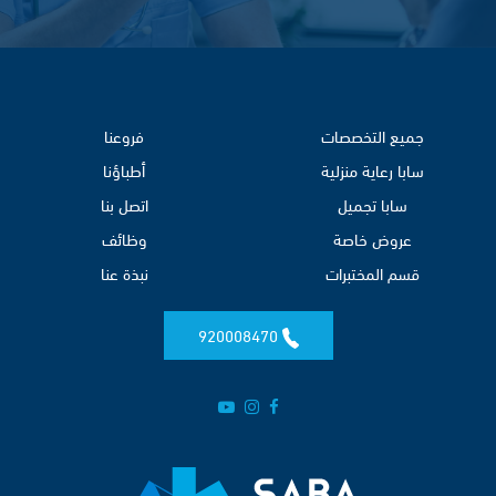
جميع التخصصات
فروعنا
سابا رعاية منزلية
أطباؤنا
سابا تجميل
اتصل بنا
عروض خاصة
وظائف
قسم المختبرات
نبذة عنا
920008470