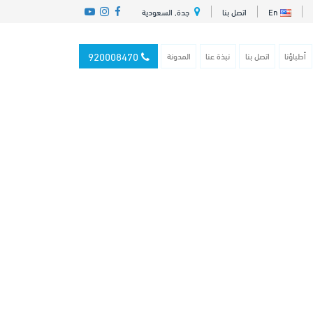
En
اتصل بنا
جدة, السعودية
920008470
أطباؤنا
اتصل بنا
نبذة عنا
المدونة